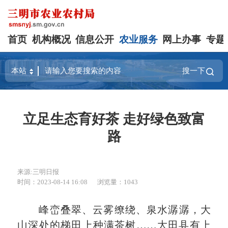
首页
机构概况
信息公开
农业服务
网上办事
专题
搜一下
立足生态育好茶 走好绿色致富
路
来源:三明日报
时间：2023-08-14 16:08
浏览量：1043
峰峦叠翠、云雾缭绕、泉水潺潺，大
山深处的梯田上种满茶树……大田县有上