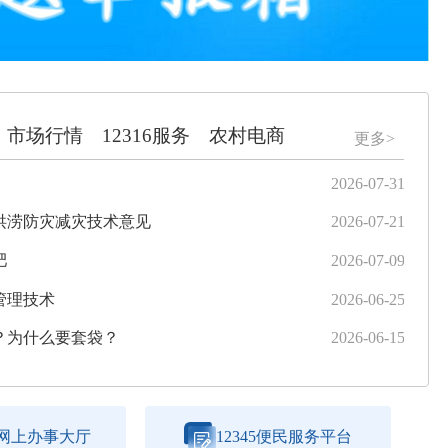
市场行情
12316服务
农村电商
更多>
月）
2026-07-16
2026-07-31
中共三明市农
永
的公示
洪涝防灾减灾技术意见
2026-06-22
2026-07-21
中共三明市农
省
月）
肥
2026-06-10
2026-07-09
关于报送202
尤
信息公开）
管理技术
2026-06-05
2026-06-25
中共三明市农
尤
业技能竞赛试剂耗材采购询价公告
？为什么要套袋？
2026-05-22
2026-06-15
中共三明市农
宁
网上办事大厅
12345便民服务平台