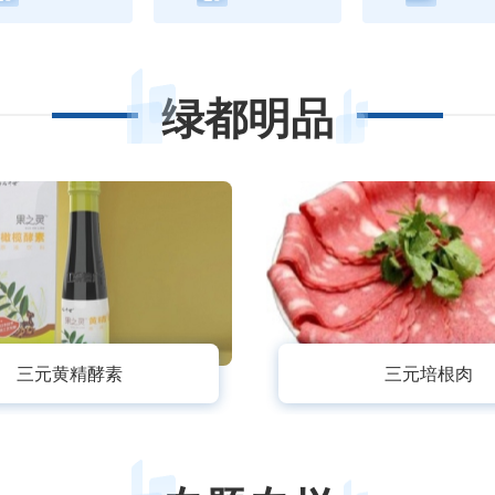
绿都明品
三元黄精酵素
三元培根肉