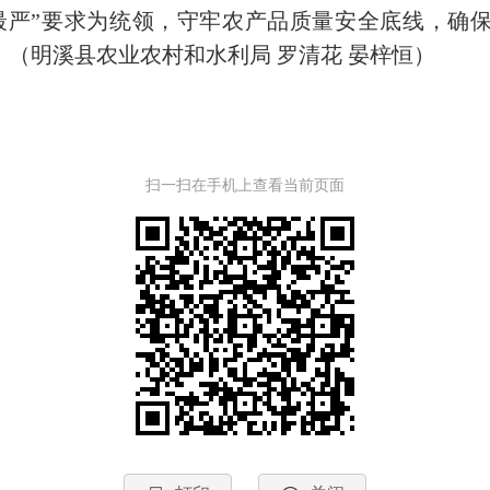
最严”要求为统领，守牢农产品质量安全底线，确
。
（
明溪
县农业农村
和水利
局
罗清花
晏梓恒
）
扫一扫在手机上查看当前页面