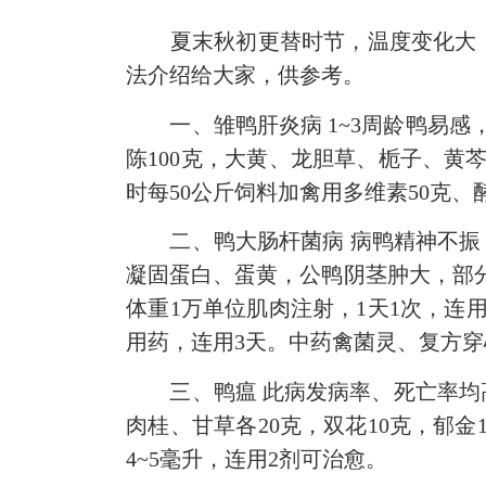
夏末秋初更替时节，温度变化大，
法介绍给大家，供参考。
一、雏鸭肝炎病 1~3周龄鸭易感，
陈100克，大黄、龙胆草、栀子、黄
时每50公斤饲料加禽用多维素50克、
二、鸭大肠杆菌病 病鸭精神不振，
凝固蛋白、蛋黄，公鸭阴茎肿大，部分
体重1万单位肌肉注射，1天1次，连
用药，连用3天。中药禽菌灵、复方
三、鸭瘟 此病发病率、死亡率均高。
肉桂、甘草各20克，双花10克，郁金
4~5毫升，连用2剂可治愈。