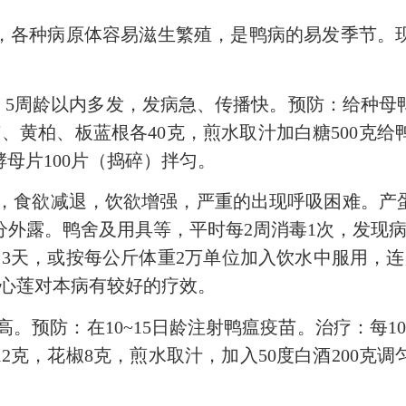
各种病原体容易滋生繁殖，是鸭病的易发季节。现
5周龄以内多发，发病急、传播快。预防：给种母鸭
芩、黄柏、板蓝根各40克，煎水取汁加白糖500克给
酵母片100片（捣碎）拌匀。
食欲减退，饮欲增强，严重的出现呼吸困难。产
外露。鸭舍及用具等，平时每2周消毒1次，发现
用3天，或按每公斤体重2万单位加入饮水中服用，
穿心莲对本病有较好的疗效。
预防：在10~15日龄注射鸭瘟疫苗。治疗：每10
12克，花椒8克，煎水取汁，加入50度白酒200