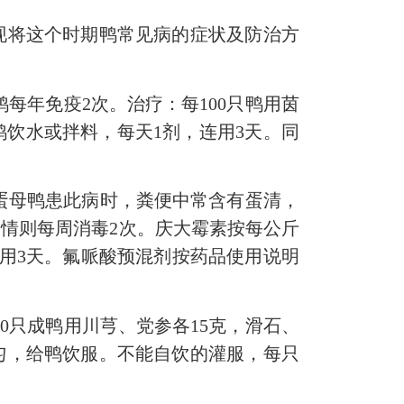
将这个时期鸭常见病的症状及防治方
每年免疫2次。治疗：每100只鸭用茵
鸭饮水或拌料，每天1剂，连用3天。同
蛋母鸭患此病时，粪便中常含有蛋清，
病情则每周消毒2次。庆大霉素按每公斤
连用3天。氟哌酸预混剂按药品使用说明
0只成鸭用川芎、党参各15克，滑石、
克调匀，给鸭饮服。不能自饮的灌服，每只