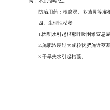
离，木质部暗色。
防治用药：根腐灵、多菌灵等灌根2
四、生理性枯萎
1.因积水引起根部呼吸困难窒息腐
2.施肥浓度过大或粒状肥施近茎基
3.干旱失水引起枯萎。