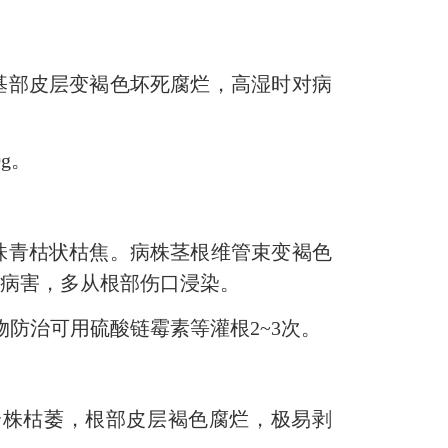
部皮层变褐色坏死腐烂，高湿时对病
g。
青枯状枯焦。病株茎根维管束变褐色
性病害，多从根部伤口浸染。
防治可用硫酸链霉素等灌根2~3次。
株枯萎，根部皮层褐色腐烂，极易剥