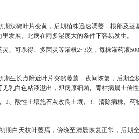
期辣椒叶片变黄，后期植株迅速凋萎，根部及茎基
向里发展。此病在雨多湿度大的条件下容易发生。
可杀得、多菌灵等灌根2~3次，每株灌药液500
期生长点附近叶片突然萎蔫，夜间恢复，后期全株
可见乳白色粘液溢出，即病原细菌。青枯病属土传
2、酸性土壤施石灰改良土壤。3、清除病株。药物
期白天枝叶萎焉，傍晚至清晨恢复正常，后期全