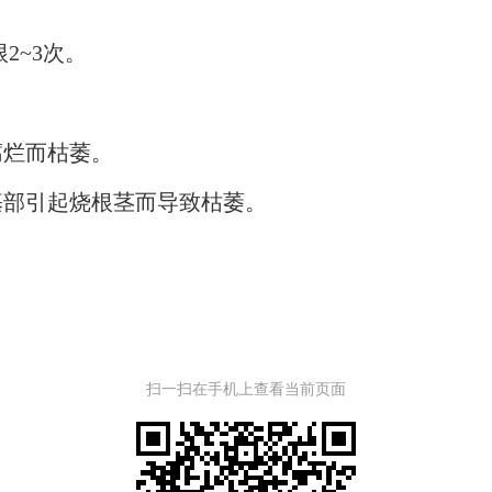
~3次。
烂而枯萎。
部引起烧根茎而导致枯萎。
扫一扫在手机上查看当前页面