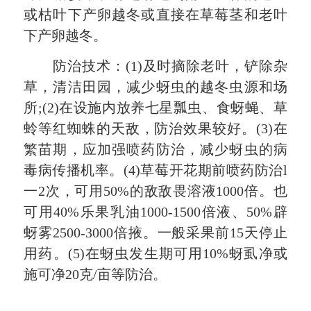
或枯叶下产卵越冬或直接在草莓茎和老叶
下产卵越冬。
防治技术：(1)及时摘除老叶，铲除杂
草，清洁田园，减少蚜虫的越冬虫源和场
所;(2)在设施内放养七星瓢虫、食蚜蝇、草
蛉等红蜘蛛的天敌，防治效果较好。(3)在
繁苗期，应加强喷药防治，减少蚜虫的病
毒病传播机率。(4)草莓开花期前喷药防治l
一2次，可用50%的敌敌畏溶液1000倍。也
可用40%乐果乳油1000-1500倍液、50%辟
蚜雾2500-3000倍掖。一般采果前15天停止
用药。(5)在蚜虫发生期可用10%蚜虱净或
施可净20克/亩等防治。