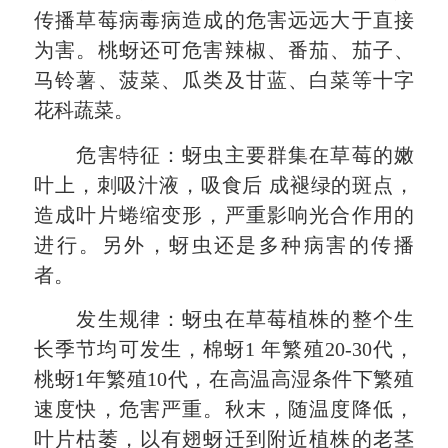
传播草莓病毒病造成的危害远远大于直接
为害。桃蚜还可危害辣椒、番茄、茄子、
马铃薯、菠菜、瓜类及甘蓝、白菜等十字
花科蔬菜。
危害特征：蚜虫主要群集在草莓的嫩
叶上，刺吸汁液，吸食后 成褪绿的斑点，
造成叶片蜷缩变形，严重影响光合作用的
进行。另外，蚜虫还是多种病害的传播
者。
发生规律：蚜虫在草莓植株的整个生
长季节均可发生，棉蚜1 年繁殖20-30代，
桃蚜1年繁殖10代，在高温高湿条件下繁殖
速度快，危害严重。秋末，随温度降低，
叶片枯萎，以有翅蚜迁到附近植株的老茎