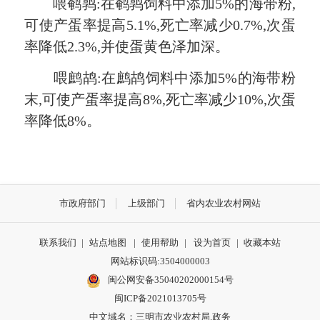
喂鹌鹑:在鹌鹑饲料中添加5%的海带粉,
可使产蛋率提高5.1%,死亡率减少0.7%,次蛋
率降低2.3%,并使蛋黄色泽加深。
喂鹧鸪:在鹧鸪饲料中添加5%的海带粉
末,可使产蛋率提高8%,死亡率减少10%,次蛋
率降低8%。
市政府部门
上级部门
省内农业农村网站
联系我们
|
站点地图
|
使用帮助
|
设为首页
|
收藏本站
网站标识码:3504000003
闽公网安备35040202000154号
闽ICP备2021013705号
中文域名：三明市农业农村局.政务