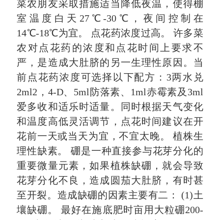
菜农朋友采取措施适当降低夜温，使得棚
室温度白天27℃-30℃，夜间控制在
14℃-18℃为宜。 点花药浓度过高。 许多菜
农对点花药的浓度和点花时间上要求不
严，是造成大肚脐的另一生理性原因。当
前点花药浓度可选择以下配方：3两水兑
2ml2，4-D、5ml防落素、1ml赤霉素及3ml
爱多收和适乐时适量。同时根据天气变化
和温度高低灵活调节，点花时间建议在开
花前一天或当天为宜，不宜太晚。 植株生
理性缺素。 硼是一种直接参与花芽分化的
重要微量元素，如果植株缺硼，就会导致
花芽分化不良，造成圆茄大肚脐，有时甚
至开裂。造成缺硼的因素主要有二： (1)土
壤缺硼。 最好在施底肥时亩用大粒硼200-