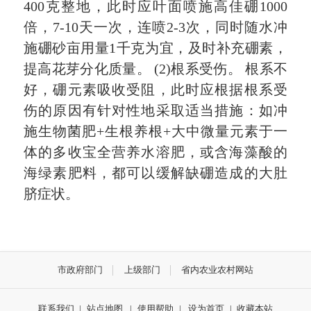
400克整地，此时应叶面喷施高佳硼1000
倍，7-10天一次，连喷2-3次，同时随水冲
施硼砂亩用量1千克为宜，及时补充硼素，
提高花芽分化质量。 (2)根系受伤。 根系不
好，硼元素吸收受阻，此时应根据根系受
伤的原因有针对性地采取适当措施：如冲
施生物菌肥+生根养根+大中微量元素于一
体的多收宝全营养水溶肥，或含海藻酸的
海绿素肥料，都可以缓解缺硼造成的大肚
脐症状。
市政府部门
上级部门
省内农业农村网站
联系我们
|
站点地图
|
使用帮助
|
设为首页
|
收藏本站