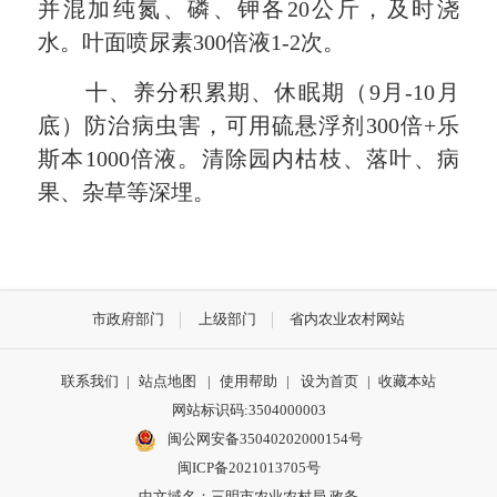
并混加纯氮、磷、钾各20公斤，及时浇
水。叶面喷尿素300倍液1-2次。
十、养分积累期、休眠期（9月-10月
底）防治病虫害，可用硫悬浮剂300倍+乐
斯本1000倍液。清除园内枯枝、落叶、病
果、杂草等深埋。
市政府部门
上级部门
省内农业农村网站
联系我们
|
站点地图
|
使用帮助
|
设为首页
|
收藏本站
网站标识码:3504000003
闽公网安备35040202000154号
闽ICP备2021013705号
中文域名：三明市农业农村局.政务