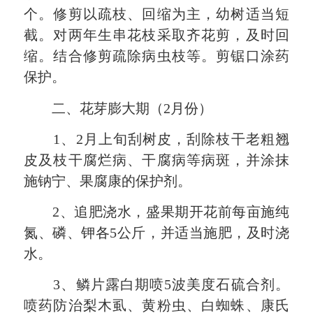
个。修剪以疏枝、回缩为主，幼树适当短
截。对两年生串花枝采取齐花剪，及时回
缩。结合修剪疏除病虫枝等。剪锯口涂药
保护。
二、花芽膨大期（2月份）
1、2月上旬刮树皮，刮除枝干老粗翘
皮及枝干腐烂病、干腐病等病斑，并涂抹
施钠宁、果腐康的保护剂。
2、追肥浇水，盛果期开花前每亩施纯
氮、磷、钾各5公斤，并适当施肥，及时浇
水。
3、鳞片露白期喷5波美度石硫合剂。
喷药防治梨木虱、黄粉虫、白蜘蛛、康氏