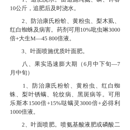
10公斤，追肥后及时浇水。
2、防治康氏粉蚧、黄粉虫、梨木虱、
红白蜘蛛及病害。药剂可用10%吡虫啉3000
倍+大生M—45 800倍液。
3、叶面喷施优质叶面肥。
八、果实迅速膨大期（6月中下旬—7
月中旬）
1、防治康氏粉蚧、黄粉虫、红白蜘
蛛、梨叶锈螨、轮纹病、黑斑病等。可用
乐斯本1500倍+15%哒螨灵3000倍+必得利
1000倍液。
2、叶面喷肥。喷氨基酸液肥或磷酸二