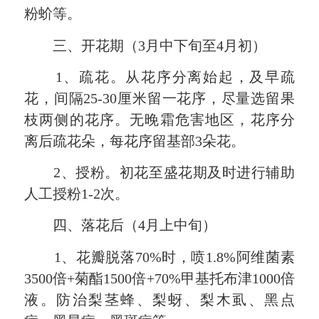
粉蚧等。
三、开花期（3月中下旬至4月初）
1、疏花。从花序分离始起，及早疏
花，间隔25-30厘米留一花序，尽量选留果
枝两侧的花序。无晚霜危害地区，花序分
离后疏花朵，每花序留基部3朵花。
2、授粉。初花至盛花期及时进行辅助
人工授粉1-2次。
四、落花后（4月上中旬）
1、花瓣脱落70%时，喷1.8%阿维菌素
3500倍+菊酯1500倍+70%甲基托布津1000倍
液。防治梨茎蜂、梨蚜、梨木虱、黑点