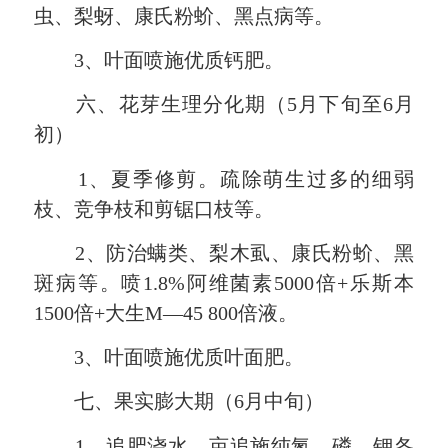
虫、梨蚜、康氏粉蚧、黑点病等。
3、叶面喷施优质钙肥。
六、花芽生理分化期（5月下旬至6月
初）
1、夏季修剪。疏除萌生过多的细弱
枝、竞争枝和剪锯口枝等。
2、防治螨类、梨木虱、康氏粉蚧、黑
斑病等。喷1.8%阿维菌素5000倍+乐斯本
1500倍+大生M—45 800倍液。
3、叶面喷施优质叶面肥。
七、果实膨大期（6月中旬）
1、追肥浇水。亩追施纯氮、磷、钾各