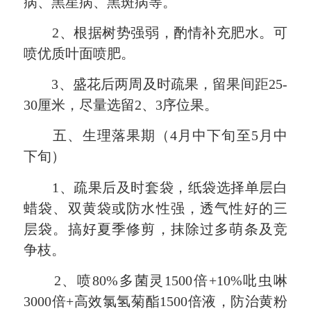
病、黑星病、黑斑病等。
2、根据树势强弱，酌情补充肥水。可
喷优质叶面喷肥。
3、盛花后两周及时疏果，留果间距25-
30厘米，尽量选留2、3序位果。
五、生理落果期（4月中下旬至5月中
下旬）
1、疏果后及时套袋，纸袋选择单层白
蜡袋、双黄袋或防水性强，透气性好的三
层袋。搞好夏季修剪，抹除过多萌条及竞
争枝。
2、喷80%多菌灵1500倍+10%吡虫啉
3000倍+高效氯氢菊酯1500倍液，防治黄粉