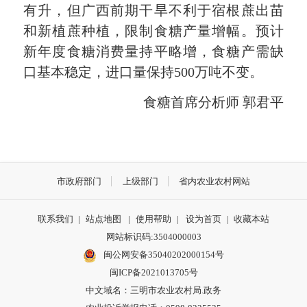
有升，但广西前期干旱不利于宿根蔗出苗
和新植蔗种植，限制食糖产量增幅。预计
新年度食糖消费量持平略增，食糖产需缺
口基本稳定，进口量保持500万吨不变。
食糖首席分析师 郭君平
市政府部门
上级部门
省内农业农村网站
联系我们
|
站点地图
|
使用帮助
|
设为首页
|
收藏本站
网站标识码:3504000003
闽公网安备35040202000154号
闽ICP备2021013705号
中文域名：三明市农业农村局.政务