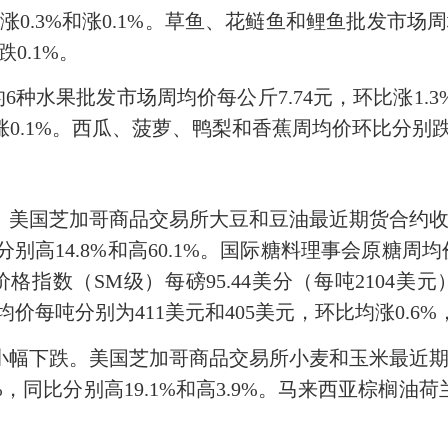
%、涨0.3%和涨0.1%。草鱼、花鲢鱼和鲤鱼批发市场周
跌0.1%。
水果批发市场周均价每公斤7.74元，环比涨1.3
.1%。西瓜、菠萝、鸭梨和香蕉周均价环比分别跌5.3%
美国芝加哥商品交易所大豆和豆油最近期货合约收盘周
分别高14.8%和高60.1%。国际糖料理事会原糖周均
价格指数（SM级）每磅95.44美分（每吨2104美元
价每吨分别为411美元和405美元，环比均涨0.6%，
幅下跌。美国芝加哥商品交易所小麦和玉米最近期
.6%，同比分别高19.1%和高3.9%。马来西亚棕榈油