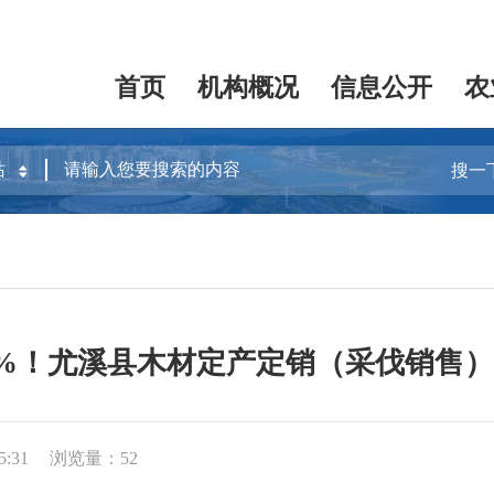
首页
机构概况
信息公开
农
搜一
0%！尤溪县木材定产定销（采伐销售
5:31
浏览量：52