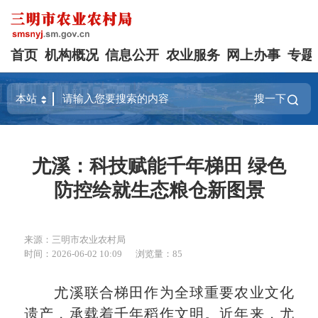
首页
机构概况
信息公开
农业服务
网上办事
专题
搜一下
尤溪：科技赋能千年梯田 绿色
防控绘就生态粮仓新图景
来源：三明市农业农村局
时间：2026-06-02 10:09
浏览量：85
尤溪联合梯田作为全球重要农业文化
遗产，承载着千年稻作文明。近年来，尤