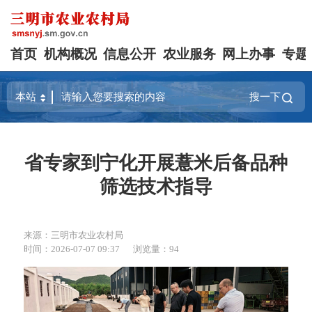
首页
机构概况
信息公开
农业服务
网上办事
专题
搜一下
省专家到宁化开展薏米后备品种
筛选技术指导
来源：三明市农业农村局
时间：2026-07-07 09:37
浏览量：94