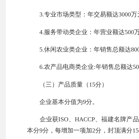
3.
专业市场类型：
年交易额达
3000
万
4.
服务带动类企业：
年营业额达
500
5.
休闲农业类企业：
年销售总额达
80
6.
农产品电商类企业
:
年销售总额达
5
（三）产品质量（
15
分）
企业基本分值为
9
分。
企业获
ISO
、
HACCP
、福建名牌产品
本分
9
分，每增加一项加
2
分，封顶满分
15