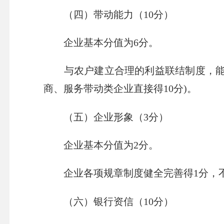
（四）带动能力（
10
分）
企业基本分值为
6
分。
与农户建立合理的利益联结制度，
商、服务带动类企业直接得
10
分
)
。
（五）企业形象（
3
分）
企业基本分值为
2
分。
企业各项规章制度健全完善得
1
分，
（六）银行资信（
10
分）