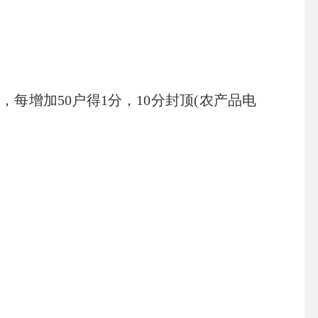
分，每增加
50
户得
1
分，
10
分封顶
(
农产品电