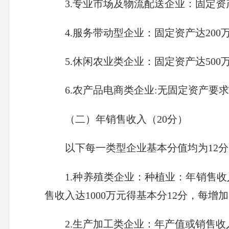
3.
专业市场及物流配送企业：
固定资
4.
服务带动型企业：
固定资产达
200
5.
休闲农业类企业：
固定资产达
500
6.
农产品电商类企业
:
无固定资产要
（二）年销售收入（
20
分）
以下每一类型企业基本分值均为
12
分
1.
种养殖类企业
：种植业：年销售收
售收入达
1000
万元得基本分
12
分，每增加
2.
生产加工类企业：
年产值或销售收