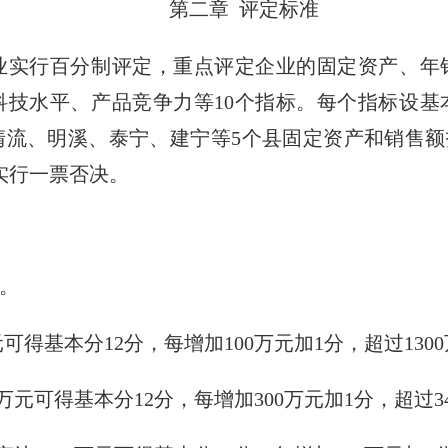
第二章
评定标准
业实行百分制评定，重点评定企业的固定资产、年
科技水平、产品竞争力等
10
个指标。每个指标设基
清流、明溪、泰宁、建宁等
5
个县固定资产和销售额
实行一票否决。
。
元可得基本分
12
分，每增加
100
万元加
1
分，超过
1300
万元可得基本分
12
分，每增加
300
万元加
1
分，超过
3