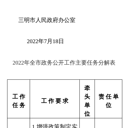
三明市人民政府办公室
2022
年
7
月
18
日
2022
年全市政务公开工作主要任务分解表
牵
工 作
头
责 任 单
工 作 要 求
任 务
单
位
位
1.
增强政策制定实