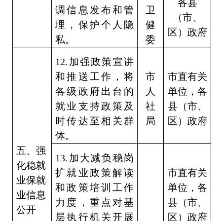
各县
调信息发布和管
卫
（市、
理，保护个人隐
健
区）政府
私。
委
12.
加强政策宣讲
和推送工作，将
市
市直有关
各级政府出台的
人
单位，各
就业支持政策及
社
县（市、
时传达至相关群
局
区）政府
体。
五、强
13.
加大减负稳岗
化稳就
扩就业政策解读
市直有关
业保就
和政策培训工作
单位，各
业信息
力度，重点对基
县（市、
公开
层执行机关开展
区）政府