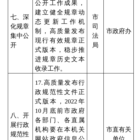
公开工作成果，
建立健全规章动
七、深
市
态更新工作机
化规章
司
制，高质量发布
市政府办
集中公
法
现行有效规章正
开
局
式版本，稳步推
进规章历史文本
收录工作。
17.
高质量发布行
政规范性文件正
式版本，
2022
年
10
月底前市政府
八、开
各部门、各直属
展行政
机构要在本机关
市直有关
规范性
网站政府信息公
单位