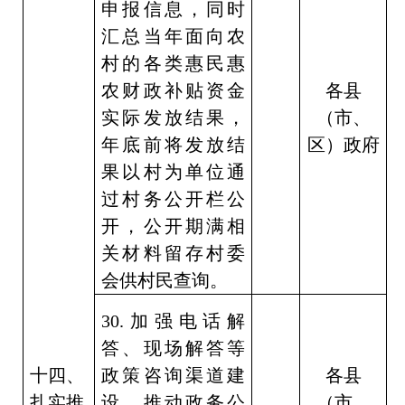
申报信息，同时
汇总当年面向农
村的各类惠民惠
农财政补贴资金
各县
实际发放结果，
（市、
年底前将发放结
区）政府
果以村为单位通
过村务公开栏公
开，公开期满相
关材料留存村委
会供村民查询。
30.
加强电话解
答、现场解答等
十四、
政策咨询渠道建
各县
扎实推
设，推动政务公
（市、