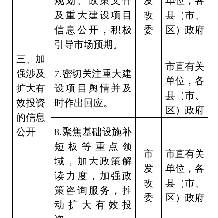
规划、政策文件
发
单位，各
及重大建设项目
改
县（市、
信息公开，积极
委
区）政府
引导市场预期。
三、加
市直有关
强涉及
7.
密切关注重大建
单位，各
扩大有
设项目舆情并及
县（市、
效投资
时作出回应。
区）政府
的信息
公开
8.
聚焦基础设施补
短板等重点领
市
市直有关
域，加大政策解
发
单位，各
读力度，加强政
改
县（市、
策咨询服务，推
委
区）政府
动扩大有效投