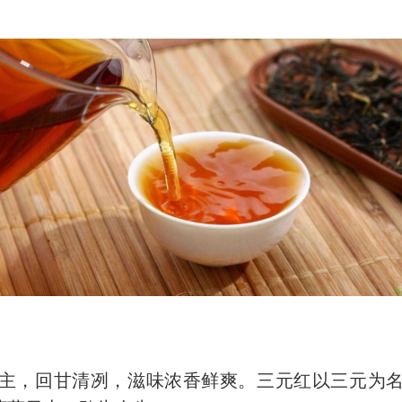
，回甘清冽，滋味浓香鲜爽。三元红以三元为名