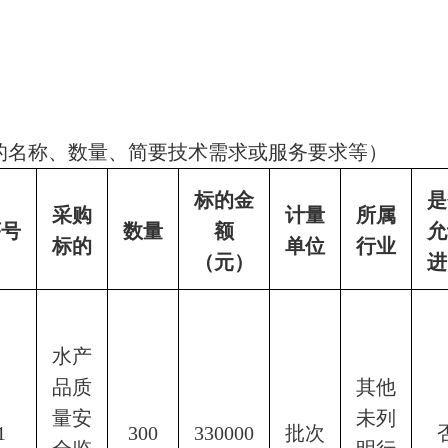
的名称、数量、简要技术需求或服务要求等）
标的金
是
采购
计量
所属
序号
数量
额
允
标的
单位
行业
（元）
进
水产
品质
其他
量安
未列
1
300
330000
批次