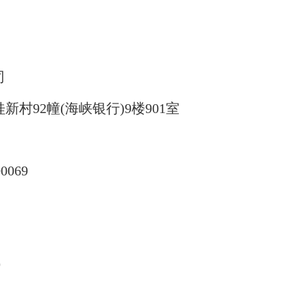
司
村92幢(海峡银行)9楼901室
0069
9