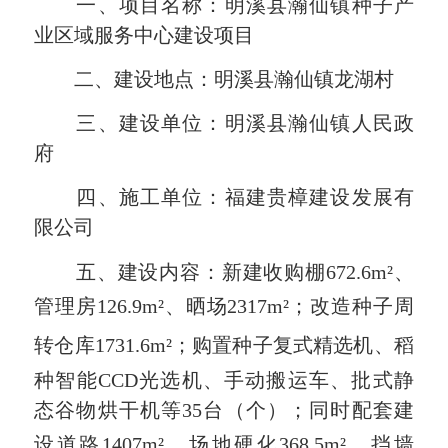
一、项目名称：明溪县瀚仙镇种子产
业区域服务中心建设项目
二、建设地点：明溪县瀚仙镇龙湖村
三、建设单位：明溪县瀚仙镇人民政
府
四、施工单位：福建贵樟建设发展有
限公司
五、建设内容：新建收购棚672.6m²、
管理房126.9
m²
、晒场2317
m²
；改造种子周
转仓库1731.6
m²
；购置种子复式精选机、稻
种智能CCD光选机、手动搬运车、批式静
态谷物烘干机等35台（个）；同时配套建
设道路1407
m²
、场地硬化368.5
m²
、挡墙