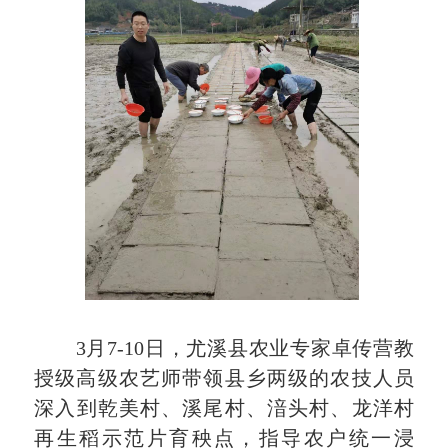
3
月
7-10
日
，
尤溪县农业
专家卓传营教
授级高级农艺师带领
县乡两级
的农技
人员
深入
到乾美村、溪尾村、湆头村、龙洋村
再生稻
示范片
育秧
点，指导农户
统一浸