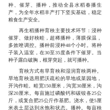
种、
催芽
、播种
，
推动
全县
水稻春播生
产
，为
全年
水
稻
丰
产打下坚实基础，稳定
粮食生产安全
。
再生
稻
播种
育秧
主要技术
环节：
浸种
催芽、做好秧畦，超稀播种，薄膜保温，
多效唑调控。
播种前浸种
48
个小时。将种
子装入温室，在
30
至
35
度条件下催芽。当
种子露白破胸，根芽突起，就可播种。
育秧方式有旱育秧和湿润育秧两种。
旱地育秧选用肥沃疏松的旱地或菜园地，
开沟作畦。畦宽
150
厘米，沟宽
30
厘米，沟
深
20
厘米。每亩施过磷酸钙和碳铵各
25
公
斤，或复合肥
25
公斤作基肥。浇水，使
5
厘
米表土层达到水饱和状态。播种。每亩秧