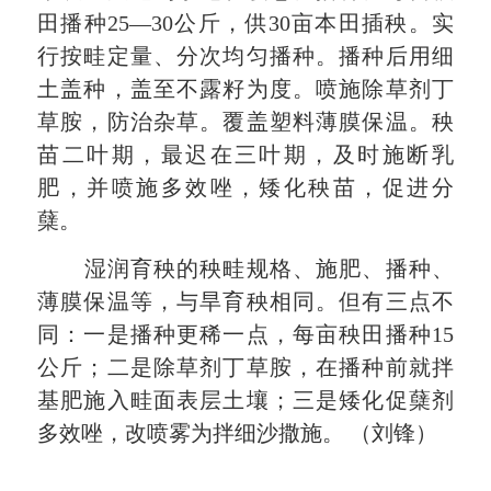
田播种
25
—
30
公斤，供
30
亩本田插秧。实
行按畦定量、分次均匀播种。播种后用细
土盖种，盖至不露籽为度。喷施除草剂丁
草胺，防治杂草。覆盖塑料薄膜保温。秧
苗二叶期，最迟在三叶期，及时施断乳
肥，并喷施多效唑，矮化秧苗，促进分
蘖。
湿润育秧的秧畦规格、施肥、播种、
薄膜保温等，与旱育秧相同。但有三点不
同：一是播种更稀一点，每亩秧田播种
15
公斤；二是除草剂丁草胺，在播种前就拌
基肥施入畦面表层土壤；三是矮化促蘖剂
多效唑，改喷雾为拌细沙撒施。
（刘锋）