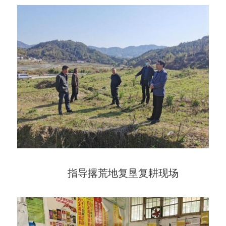
指导撂荒地复垦复耕现场