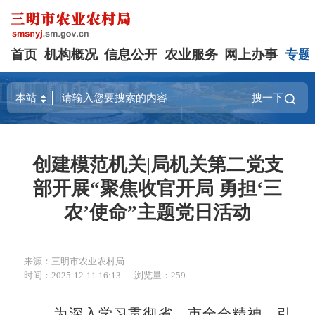
首页
机构概况
信息公开
农业服务
网上办事
专题
搜一下
创建模范机关|局机关第二党支
部开展“聚焦收官开局 勇担‘三
农’使命”主题党日活动
来源：三明市农业农村局
时间：2025-12-11 16:13
浏览量：259
为深入学习贯彻省、市全会精神，引