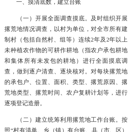
一、摸清底数，建立台账
（一）开展全面调查摸底。
及时组织开展
撂荒地情况调查，以村为单位，对全市所有建
制村（包括自然村、组等）连续
2
年及
2
年以上
未种植农作物的可耕作耕地（指农户承包耕地
和集体所有未发包的耕地）进行全面摸底调
查，做到逐户清查、逐块核对。对每块撂荒地
的承包户、位置、面积、类型、撂荒原因、撂
荒地类型、撂荒时间、农户复耕计划等，进行
逐项登记造册。
（二）建立统筹利用撂荒地工作台账。
按
照“村有清单、乡（镇）有台账、县（市、区）