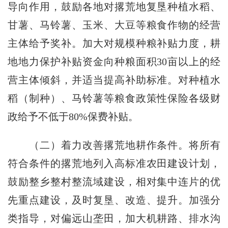
导向作用，鼓励各地对撂荒地复垦种植水稻、
甘薯、马铃薯、玉米、大豆等粮食作物的经营
主体给予奖补。加大对规模种粮补贴力度，耕
地地力保护补贴资金向种粮面积
30
亩以上的经
营主体倾斜，并适当提高补助标准。对种植水
稻（制种）、马铃薯等粮食政策性保险各级财
政给予不低于
80%
保费补贴。
（二）着力改善撂荒地耕作条件。
将所有
符合条件的撂荒地列入高标准农田建设计划，
鼓励整乡整村整流域建设，相对集中连片的优
先重点建设，及时复垦、改造、提升。加强分
类指导，对偏远山垄田，加大机耕路、排水沟