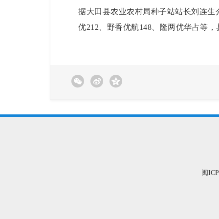
据大田县农业农村局种子站站长刘连生
优
212
、野香优航
148
、隆两优华占等，
闽ICP