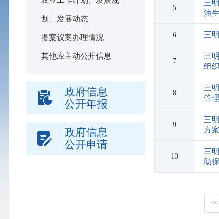
农业工作计划、发展规
三明
5
油
划、发展动态
6
三
提案议案办理情况
三
其他应主动公开信息
7
组
三
政府信息
8
管
公开年报
三
9
方案
政府信息
公开申请
三
10
助
<<