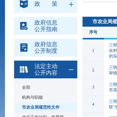
政 策
市农业局
政府信息
公开指南
序号
政府信息
三明
公开制度
1
农村
的
法定主动
三
2
公开内容
审慎
三明
3
全部
市
机构与职能
三
4
联
市农业局规范性文件